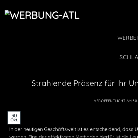
Zum
Inhalt
springen
WERBE
SCHL
Strahlende Präsenz für Ihr 
VERÖFFENTLICHT AM
30
30
Okt.
In der heutigen Geschäftswelt ist es entscheidend, da
werden. Eine der effektivsten Methoden hierfür ist die L