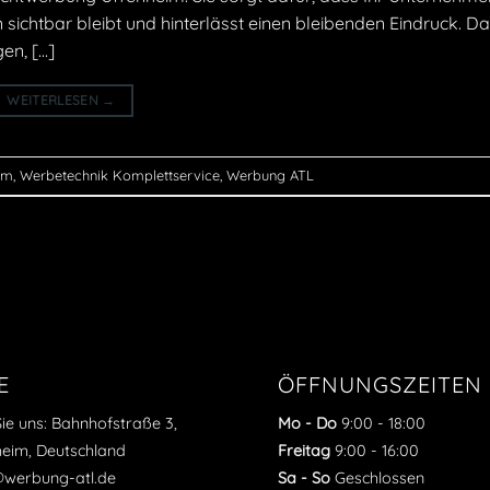
 sichtbar bleibt und hinterlässt einen bleibenden Eindruck. 
en, […]
WEITERLESEN
→
im
,
Werbetechnik Komplettservice
,
Werbung ATL
E
ÖFFNUNGSZEITEN
Sie uns: Bahnhofstraße 3,
Mo - Do
9:00
-
18:00
heim, Deutschland
Freitag
9:00
-
16:00
o@werbung-atl.de
Sa - So
Geschlossen