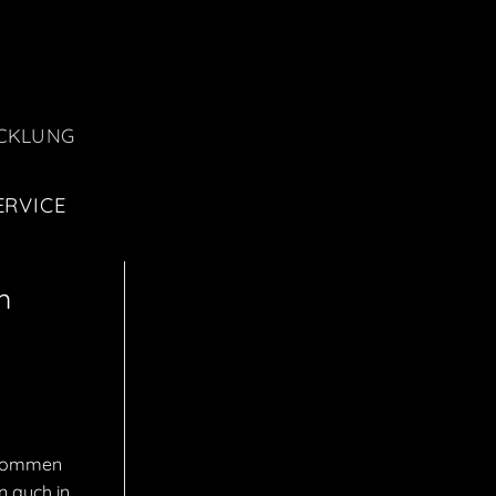
CKLUNG
ERVICE
m
genommen
n auch in