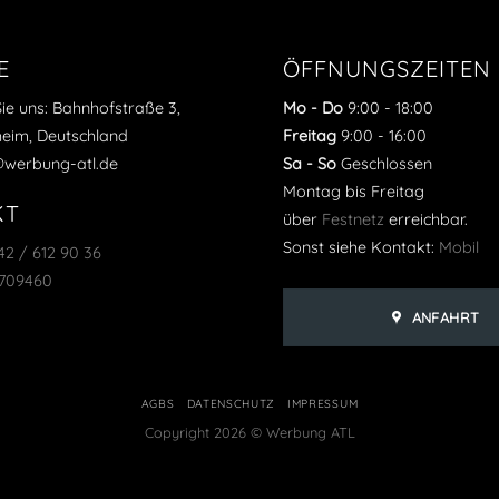
E
ÖFFNUNGSZEITEN
Sie uns: Bahnhofstraße 3,
Mo - Do
9:00
-
18:00
heim, Deutschland
Freitag
9:00
-
16:00
o@werbung-atl.de
Sa - So
Geschlossen
Montag bis Freitag
KT
über
Festnetz
erreichbar.
Sonst siehe Kontakt:
Mobil
2 / 612 90 36
8709460
ANFAHRT
AGBS
DATENSCHUTZ
IMPRESSUM
Copyright 2026 © Werbung ATL