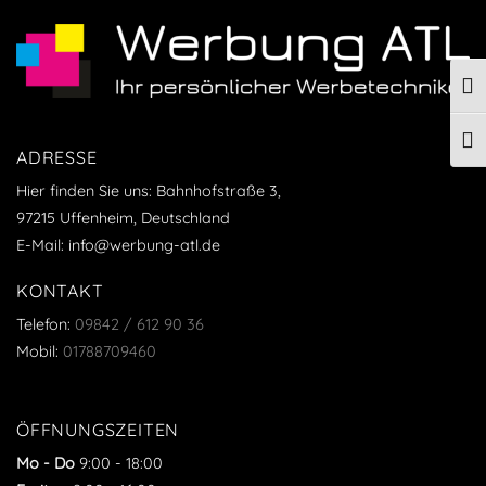
UMS
SCH
ADRESSE
Hier finden Sie uns: Bahnhofstraße 3,
97215 Uffenheim, Deutschland
E-Mail: info@werbung-atl.de
KONTAKT
Telefon:
09842 / 612 90 36
Mobil:
01788709460
ÖFFNUNGSZEITEN
Mo - Do
9:00
-
18:00